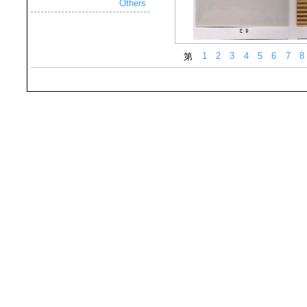
Others
1
2
3
4
5
6
7
8
第