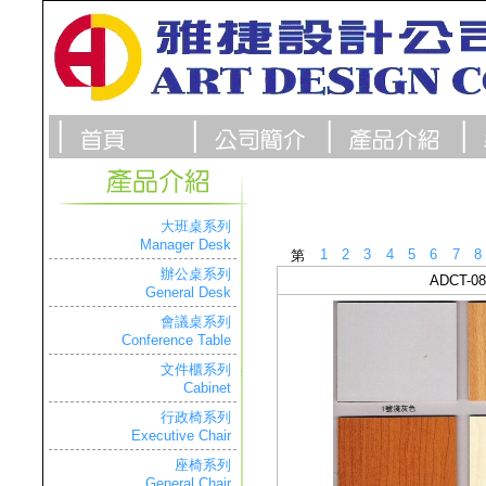
大班桌系列
Manager Desk
1
2
3
4
5
6
7
8
第
辦公桌系列
ADCT-08
General Desk
會議桌系列
Conference Table
文件櫃系列
Cabinet
行政椅系列
Executive Chair
座椅系列
General Chair